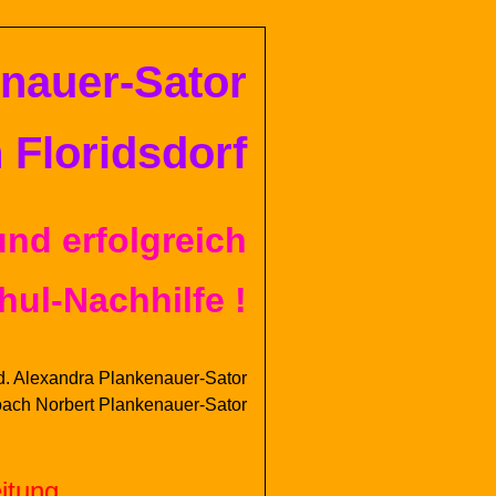
en
auer-
Sator
 Floridsdorf
und erfolgreich
hul-Nachhilfe !
d.
Alexandra
Plankenauer-
Sator
oach
Norbert
Plankenauer-
Sator
itung