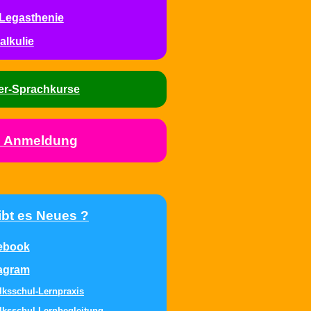
Legasthenie
alkulie
er-Sprachkurse
e Anmeldung
bt es Neues ?
ebook
tagram
lksschul-Lernpraxis
lksschul-Lernbegleitung