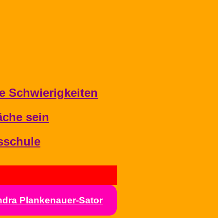
e Schwierigkeiten
äche sein
ksschule
ndra Plankenauer-Sator