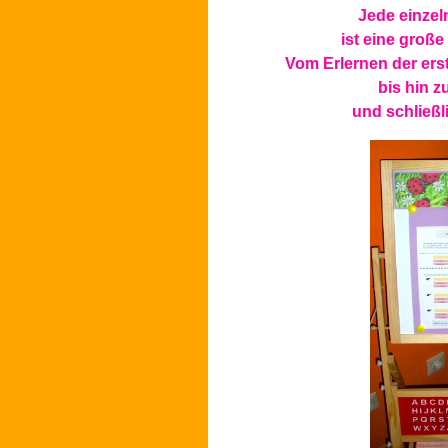
Jede einzel
ist eine große
Vom Erlernen der er
bis hin z
und schließli