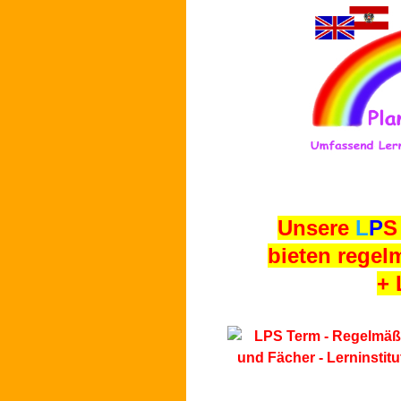
Unsere
L
P
S
bieten regel
+ 