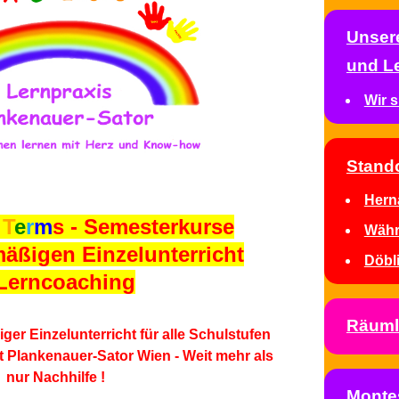
Unser
und L
Wir 
Stand
Hern
T
e
r
m
s
- Semesterkurse
Währ
mäßigen Einzelunterricht
Döbl
Lerncoaching
Räuml
Montes