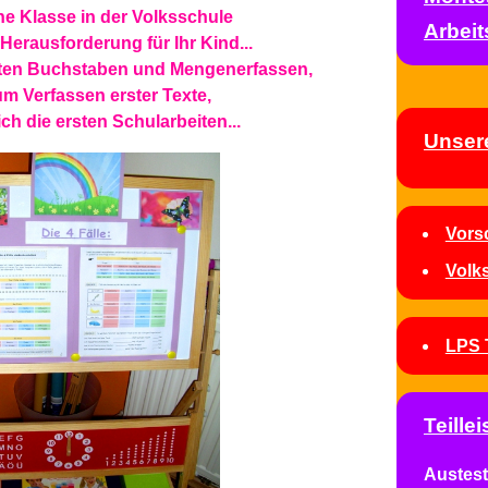
ne Klasse in der Volksschule
Arbeit
 Herausforderung für Ihr Kind...
sten Buchstaben und Mengenerfassen,
um Verfassen erster Texte,
ch die ersten Schularbeiten...
Unser
Vors
Volk
LPS 
Teill
Austest