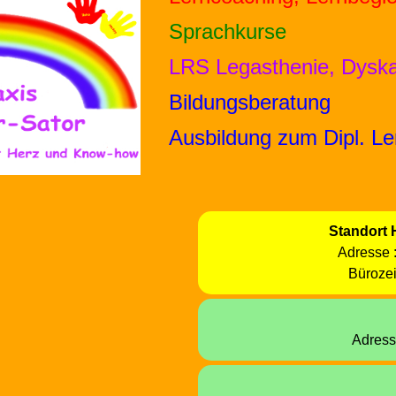
Sprachkurse
LRS
Legasthenie,
Dyska
Bildungs
beratung
Ausbildung
zum
Dipl.
Le
Standort
Adresse 
Büroze
Adress