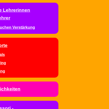
e Lehrerinnen
ehrer
suchen Verstärkung
orte
als
ing
ing
ichkeiten
sori -