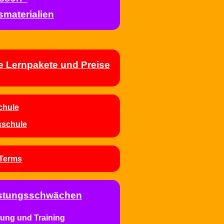
smaterialien
e Lernpakete und Preise
chule
sschule
Terms
eistungsschwächen
ung und Training