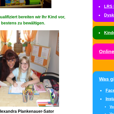
LRS 
Dysk
alifiziert bereiten wir Ihr Kind vor,
s bestens zu bewältigen.
Kind
Onlin
Was gi
Fac
Ins
Vo
Alexandra Plankenauer-Sator
Vo