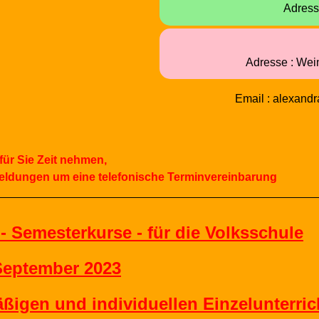
Adress
Adresse :
Wei
Email : alexand
für
Sie
Zeit
nehmen,
eldungen
um
eine
telefonische
Terminvereinbarung
 Semesterkurse - für die Volksschule
 September 2023
ßigen und individuellen Einzelunterric