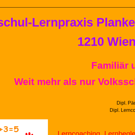
schul-
Lern
praxis
Plank
1210 Wien
Familiär 
Weit mehr als nur Volkssc
Dipl.
Pä
Dipl.
Lernc
Lern
coaching,
Lern
begle