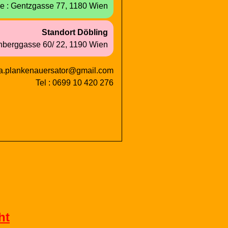
e :
Gentzgasse
77,
1180
Wien
Stand
ort
D
ö
b
l
i
n
g
nberg
gasse
60/
22,
1190
Wien
ra.plankenauersator@gmail.com
Tel : 0699 10 420 276
ht