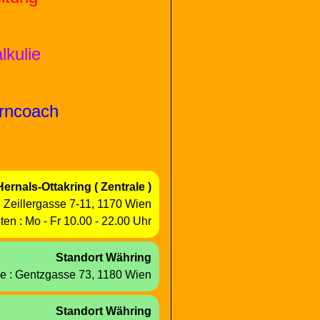
lkulie
rn
coach
H
e
r
n
a
l
s
-Ottakring
( Zentrale )
:
Z
e
i
l
l
e
r
gasse
7-11,
1170
W
i
e
n
iten
:
Mo - Fr
10.00
-
22.00 Uhr
Standort
Währing
e :
Gentzgasse
73,
1180
Wien
Standort
Währing