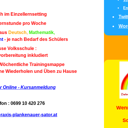
En
h im Einzellernsetting
Twit
 Lernstunde pro Woche
Wor
 aus
Deutsch,
Mathematik,
ht
- je nach Bedarf des Schülers
sse Volksschule :
orbereitung inkludiert
Wöchentliche Trainingsmappe
iche Wiederholen und Üben zu Hause
er Online - Kursanmeldung
fon : 0699 10 420 276
Wenn
raxis-plankenauer-sator.at
Sc