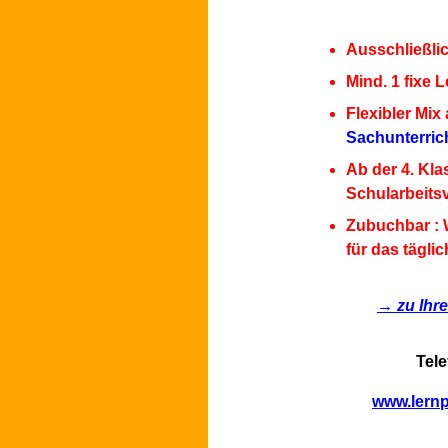
Ausschließlic
Mind. 1 fixe
Flexibler Mix
Sachunterric
Ab der 4. Kla
Schularbeitsv
Zubuchbar : 
für das tägl
→ zu Ihr
Tele
www.lernp